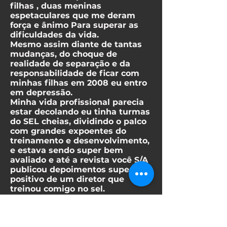
filhas , duas meninas
espetaculares que me deram
força e ânimo Para superar as
dificuldades da vida.
Mesmo assim diante de tantas
mudanças, do choque de
realidade de separação e da
responsabilidade de ficar com
minhas filhas em 2008 eu entro
em depressão.
Minha vida profissional parecia
estar decolando eu tinha turmas
do SEL cheias, dividindo o palco
com grandes expoentes do
treinamento e desenvolvimento,
e estava sendo super bem
avaliado e até a revista você S/A
publicou depoimentos super
positivo de um diretor que
treinou comigo no sel.
Mas a desestruturação da
família e a responsabilidade
sobre minhas filhas estava