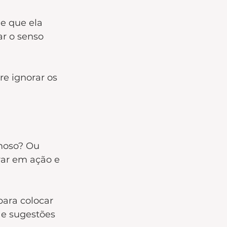
e que ela 
r o senso 
re ignorar os 
moso? Ou 
ar em ação e 
para colocar 
 e sugestões 