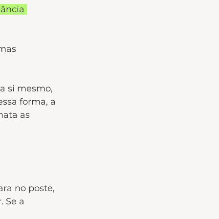
ância 
 mas 
ra si mesmo, 
ssa forma, a 
mata as 
ra no poste, 
. Se a 