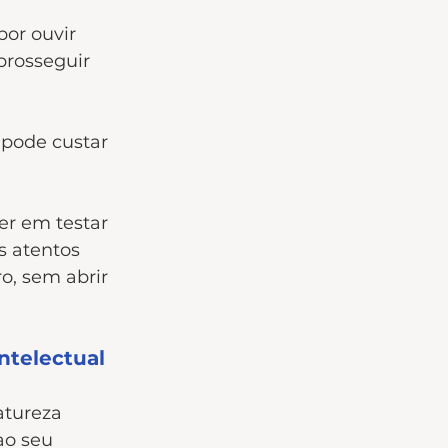
or ouvir 
prosseguir 
 pode custar 
r em testar 
s atentos 
o, sem abrir 
ntelectual
tureza 
ao seu 