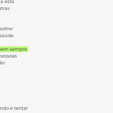
a está 
tras 
sofrer 
 saúde.
 nem sempre 
 pessoas 
ão 
do e tentar 