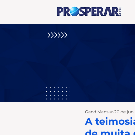
Gand Mansur
20 de jun
A teimosi
de muita 