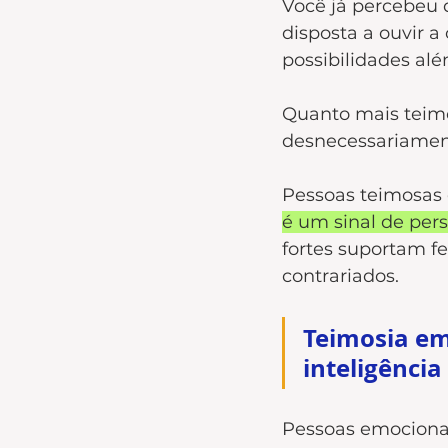
Você já percebeu 
disposta a ouvir a
possibilidades al
Quanto mais teimo
desnecessariament
Pessoas teimosas 
é um sinal de per
fortes suportam fe
contrariados. 
Teimosia em
inteligência
Pessoas emocional