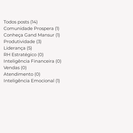
Todos posts
(14)
14 posts
Comunidade Prospera
(1)
1 post
Conheça Gand Mansur
(1)
1 post
Produtividade
(3)
3 posts
Liderança
(5)
5 posts
RH Estratégico
(0)
0 post
Inteligência Financeira
(0)
0 post
Vendas
(0)
0 post
Atendimento
(0)
0 post
Inteligência Emocional
(1)
1 post