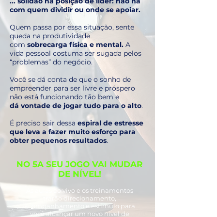
... solidão na posição de líder: não há
com quem dividir ou onde se apoiar.
Quem passa por essa situação, sente
queda na produtividade
com
sobrecarga física e mental.
A
vida pessoal costuma ser sugada pelos
“problemas” do negócio.
Você se dá conta de que o sonho de
empreender para ser livre e próspero
não está funcionando tão bem e
dá
vontade de jogar tudo para o alto
.
É preciso sair dessa
espiral de estresse
que leva a fazer muito esforço para
obter pequenos resultados
.
NO 5A SEU JOGO VAI MUDAR
DE NÍVEL!
As aulas ao vivo e os treinamentos
trarão direcionamento,
acompanhamento e estímulo para
você alcançar um novo nível de