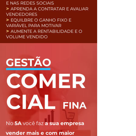
E NAS REDES SOCIAIS
>
APRENDA A CONTRATAR E AVALIAR
VENDEDORES
>
EQUILBRE O GANHO FIXO E
VARIÁVEL PARA MOTIVAR
>
AUMENTE A RENTABILIDADE E O
VOLUME VENDIDO
GESTÃO
COMER
CIAL
FINA
No
5A
você faz
a sua empresa
vender mais e com maior