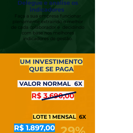
Delegue e analise os
indicadores
Faça a sua empresa funcionar
plenamente extraindo o melhor
de cada colaborador e decidindo
com base nos melhores
indicadores de gestão.
UM INVESTIMENTO
QUE SE PAGA
VALOR NORMAL 6X
R$ 3.690,00
LOTE 1 MENSAL
6X
R$ 1.897,00
29%