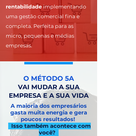
rentabilidade
implementando
uma gestão comercial fina e
completa. Perfeita para as
micro, pequenas e médias
empresas.
O MÉTODO 5A
VAI MUDAR A SUA
EMPRESA E A SUA VIDA
A maioria dos empresários
gasta muita energia e gera
poucos resultados!
Isso também acontece com
você?