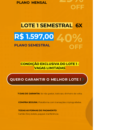
PLANO MENSAL
OFF
LOTE 1 SEMESTRAL
6X
40%
R$ 1.597,00
PLANO SEMESTRAL
OFF
CONDIÇÃO EXCLUSIVA DO LOTE 1 -
VAGAS LIMITADAS
QUERO GARANTIR O MELHOR LOTE !
7 DIAS DE GARANTIA:
Se não gostar, todo seu dinheiro de volta.
COMPRA SEGURA:
Plataforma com transações criptografadas.
TODAS AS FORMAS DE PAGAMENTO
:
Cartão (12x), boleto, paypal, tranferência