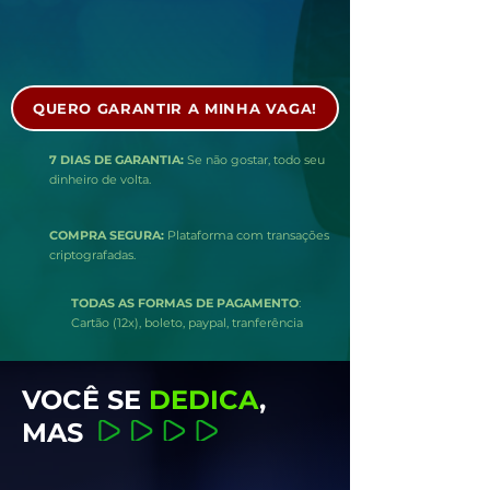
QUERO GARANTIR A MINHA VAGA!
7 DIAS DE GARANTIA:
Se não gostar, todo seu
dinheiro de volta.
COMPRA SEGURA:
Plataforma com transações
criptografadas.
TODAS AS FORMAS DE PAGAMENTO
:
Cartão (12x), boleto, paypal, tranferência
VOCÊ SE
DEDICA
,
MAS