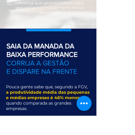
liderança que garantirá mais visão,
segurança e principalmente novos
resultados.
SAIA DA MANADA DA
BAIXA PERFORMANCE
CORRIJA A GESTÃO
E DISPARE NA FRENTE
Pouca gente sabe que, segundo a FGV,
a produtividade média das pequenas
e médias empresas é
46% menor
quando comparada as grandes
empresas.
Isso é um escândalo de baixa eficiência
e acontece por falta de planejamento,
visão, liderança e gestão.